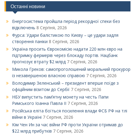
Останні новини
Енергосистема пройшла період рекордної спеки без
відключень
8 Серпня, 2026
Фурса: Удари балістикою по Києву – це удари задля
створення паніки
8 Серпня, 2026
Україна просить Єврокомісію надати 220 млн євро на
підтримку фермерів через блокаду портів. Нацбанк
прогнозує втрату $2 млрд
7 Серпня, 2026
Микола Греков: самопроголошений моральний прокурор
із незавершеною власною справою
7 Серпня, 2026
Володимир Зеленський – президент вперше поїде з
офіційним візитом до Сербії
7 Серпня, 2026
НБУ випустить памʼятну монету на честь Папи
Римського Іоанна Павла ІІ
7 Серпня, 2026
Російська еліта боїться посилення влади ФСБ РФ на тлі
війни в Україні
7 Серпня, 2026
Кім Чен Ин за час війни РФ проти України отримав до
$22 млрд прибутків
7 Серпня, 2026