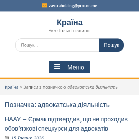
Перейти
zavtraholding@proton.me
до
вмісту
Країна
Українські новини
Шукати:
Меню
Країна
>
Записи з позначкою
адвокатська діяльність
Позначка:
адвокатська діяльність
НААУ – Єрмак підтвердив, що не проходив
обов’язкові спецкурси для адвокатів
15 Травня, 2026