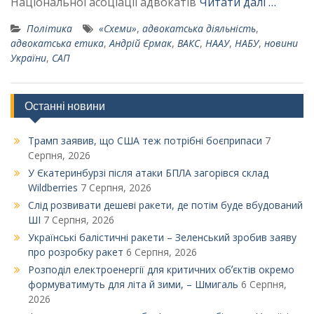
Національної асоціації адвокатів
Читати далі …
Політика
«Схеми»
,
адвокатська діяльність
,
адвокатська етика
,
Андрій Єрмак
,
ВАКС
,
НААУ
,
НАБУ
,
новини
України
,
САП
Останні новини
Трамп заявив, що США теж потрібні боєприпаси
7
Серпня, 2026
У Єкатеринбурзі після атаки БПЛА загорівся склад
Wildberries
7 Серпня, 2026
Слід розвивати дешеві ракети, де потім буде вбудований
ШІ
7 Серпня, 2026
Українські балістичні ракети – Зеленський зробив заяву
про розробку ракет
6 Серпня, 2026
Розподіл електроенергії для критичних обʼєктів окремо
формуватимуть для літа й зими, – Шмигаль
6 Серпня,
2026