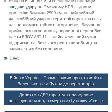
В ніч на 6 липня Сили спеціальних операцій
завдали удару
по Омському НПЗ — дрони
пролетіли близько 2500 км, це найглибший
далекобійний удар по території ворога за весь
час повномасштабного вторгнення. Влучання
прийшлося на установку первинної переробки
нафти ЕЛОУ-АВТ-11 — найважливіший вузол
підприємства, без якого решта виробництва
залишається без сировини.
Бізнес
Навігація
Війна в Україні – Трамп заявив про готовність
записів
Зеленського та Путіна до переговорів
Директор ДБР гарантує справедливе
розслідування щодо смертності у полку «Скеля»