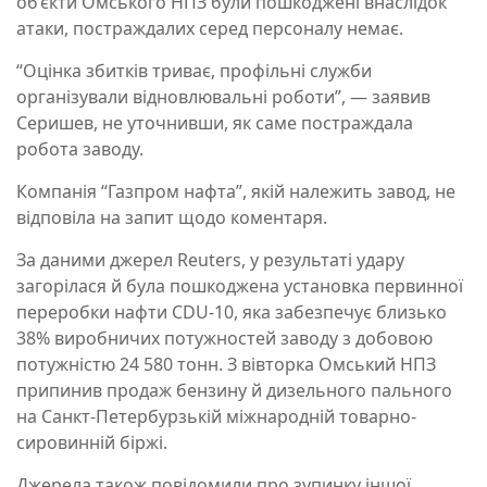
об’єкти Омського НПЗ були пошкоджені внаслідок
атаки, постраждалих серед персоналу немає.
“Оцінка збитків триває, профільні служби
організували відновлювальні роботи”, — заявив
Серишев, не уточнивши, як саме постраждала
робота заводу.
Компанія “Газпром нафта”, якій належить завод, не
відповіла на запит щодо коментаря.
За даними джерел Reuters, у результаті удару
загорілася й була пошкоджена установка первинної
переробки нафти CDU-10, яка забезпечує близько
38% виробничих потужностей заводу з добовою
потужністю 24 580 тонн. З вівторка Омський НПЗ
припинив продаж бензину й дизельного пального
на Санкт-Петербурзькій міжнародній товарно-
сировинній біржі.
Джерела також повідомили про зупинку іншої