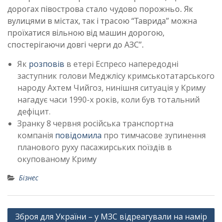
дорогах півострова стало чудово порожньо. Як
вулицями в містах, так і трасою “Таврида” можна
проїхатися вільною від машин дорогою,
спостерігаючи довгі черги до АЗС”.
Як
розповів
в етері Еспресо напередодні
заступник голови Меджлісу кримськотатарського
народу Ахтем Чийгоз, нинішня ситуація у Криму
нагадує часи 1990-х років, коли був тотальний
дефіцит.
Зранку 8 червня російська транспортна
компанія
повідомила
про тимчасове зупинення
планового руху пасажирських поїздів в
окупованому Криму
Бізнес
Навігація
Зброя для України – у МЗС відреагували на намір