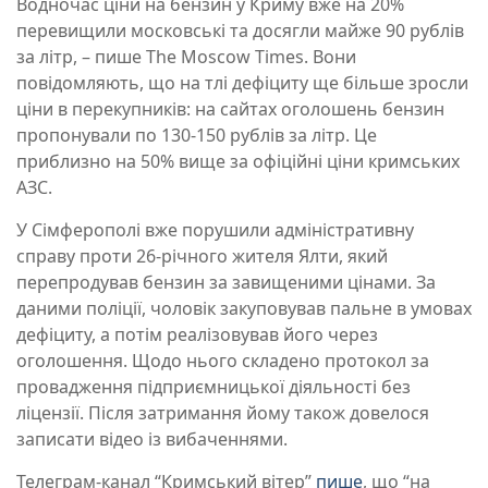
Водночас ціни на бензин у Криму вже на 20%
перевищили московські та досягли майже 90 рублів
за літр, – пише The Moscow Times. Вони
повідомляють, що на тлі дефіциту ще більше зросли
ціни в перекупників: на сайтах оголошень бензин
пропонували по 130-150 рублів за літр. Це
приблизно на 50% вище за офіційні ціни кримських
АЗС.
У Сімферополі вже порушили адміністративну
справу проти 26-річного жителя Ялти, який
перепродував бензин за завищеними цінами. За
даними поліції, чоловік закуповував пальне в умовах
дефіциту, а потім реалізовував його через
оголошення. Щодо нього складено протокол за
провадження підприємницької діяльності без
ліцензії. Після затримання йому також довелося
записати відео із вибаченнями.
Телеграм-канал “Кримський вітер”
пише
, що “на