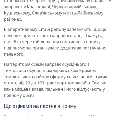
Станом на 10 червня призупинили видачу палива 15
заправок у Краснодарі, Червоноармійському,
Кущівському, Слов’янському й Усть-Лабінському
районах.
В оперативному штабі регіону запевняють, що це
невеликі приватні автозаправні станції. І кажуть,
начебто через збільшення споживчого попиту
підприємства організували додаткове постачання
пального.
На територіях семи заправок сусіднього з
тимчасово окупованим українським Кримом
Темрюкського району сформувалися черги, в яких
стоять від 20 до 100 транспортних засобів. Там, як
каже місцева влада, пальне є і його відпускають у
повному обсязі.
Що з цінами на паотне в Криму