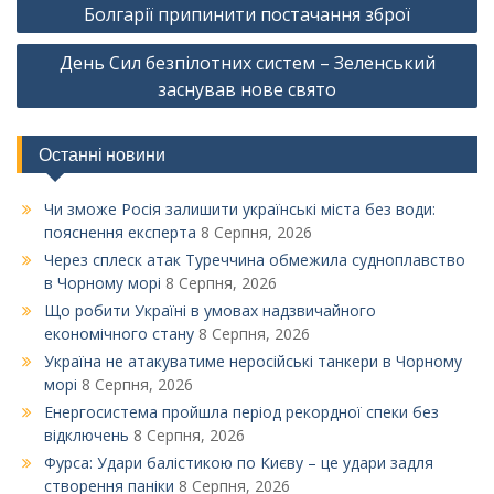
записів
Болгарії припинити постачання зброї
День Сил безпілотних систем – Зеленський
заснував нове свято
Останні новини
Чи зможе Росія залишити українські міста без води:
пояснення експерта
8 Серпня, 2026
Через сплеск атак Туреччина обмежила судноплавство
в Чорному морі
8 Серпня, 2026
Що робити Україні в умовах надзвичайного
економічного стану
8 Серпня, 2026
Україна не атакуватиме неросійські танкери в Чорному
морі
8 Серпня, 2026
Енергосистема пройшла період рекордної спеки без
відключень
8 Серпня, 2026
Фурса: Удари балістикою по Києву – це удари задля
створення паніки
8 Серпня, 2026