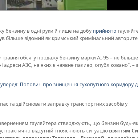
 бензину в одні руки й лише на добу
прийнято
гауляйт
був більше відомий як кримський кримінальний авторите
 травня обсягу продажу бензину марки АІ-95 – не більше
ні адреси АЗС, на яких є наявне паливо, опубліковано”, – 
к уперед: Попович про знищення сухопутного коридору 
пас та здійснювати заправку транспортних засобів у
 зверненням гауляйтера стверджують, що бензин будь-як
у, практично відсутній і пояснюють ситуацію
взяттям С
онтроль автошляху Таганрог – Джанкой, де українсь