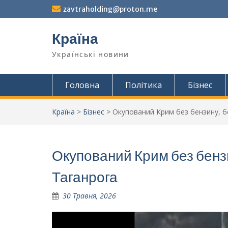
Перейти
zavtraholding@proton.me
до
вмісту
Країна
Українські новини
Головна
Політика
Бізнес
Країна
>
Бізнес
>
Окупований Крим без бензину, бо
Окупований Крим без бензи
Таганрога
30 Травня, 2026