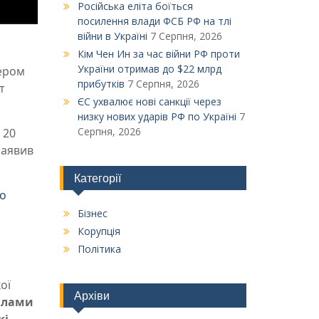
Російська еліта боїться
посилення влади ФСБ РФ на тлі
війни в Україні
7 Серпня, 2026
Кім Чен Ин за час війни РФ проти
України отримав до $22 млрд
ером
прибутків
7 Серпня, 2026
т
ЄС ухвалює нові санкції через
низку нових ударів РФ по Україні
7
Серпня, 2026
 20
заявив
Категорії
до
Бізнес
Корупція
Політика
ої
Архіви
илами
кі