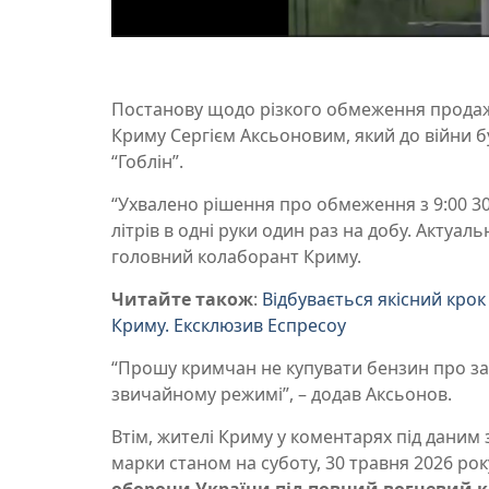
Постанову щодо різкого обмеження продажу
Криму Сергієм Аксьоновим, який до війни 
“Гоблін”.
“Ухвалено рішення про обмеження з 9:00 30
літрів в одні руки один раз на добу. Актуаль
головний колаборант Криму.
Читайте також
:
Відбувається якісний кро
Криму. Ексклюзив Еспресоу
“Прошу кримчан не купувати бензин про за
звичайному режимі”, – додав Аксьонов.
Втім, жителі Криму у коментарях під даним
марки станом на суботу, 30 травня 2026 рок
оборони України під повний вогневий к