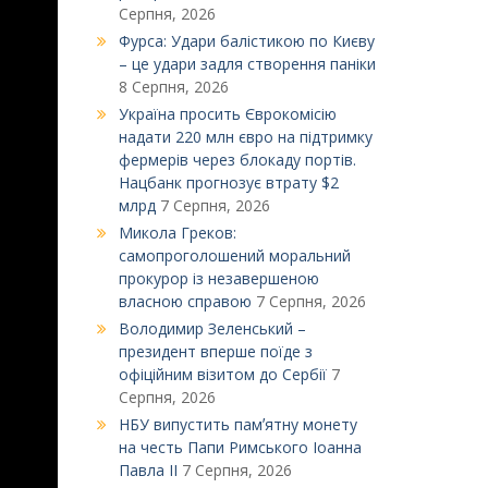
Серпня, 2026
Фурса: Удари балістикою по Києву
– це удари задля створення паніки
8 Серпня, 2026
Україна просить Єврокомісію
надати 220 млн євро на підтримку
фермерів через блокаду портів.
Нацбанк прогнозує втрату $2
млрд
7 Серпня, 2026
Микола Греков:
самопроголошений моральний
прокурор із незавершеною
власною справою
7 Серпня, 2026
Володимир Зеленський –
президент вперше поїде з
офіційним візитом до Сербії
7
Серпня, 2026
НБУ випустить памʼятну монету
на честь Папи Римського Іоанна
Павла ІІ
7 Серпня, 2026