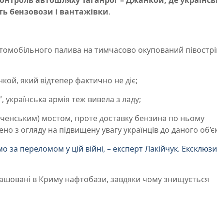
ь бензовози і вантажівки
.
томобільного палива на тимчасово окупований півострі
кой, який відтепер фактично не діє;
”, українська армія теж вивела з ладу;
ченським) мостом, проте доставку бензина по ньому
о з огляду на підвищену увагу українців до даного об’єк
о за переломом у цій війні, – експерт Лакійчук. Ексклюз
ашовані в Криму нафтобази, завдяки чому знищується