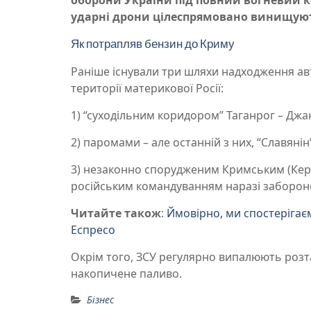
ударні дрони цілеспрямовано винищуют
Як потрапляв бензин до Криму
Раніше існували три шляхи надходження ав
території материкової Росії:
1) “суходільним коридором” Таганрог – Джан
2) паромами – але останній з них, “Славянін
3) незаконно спорудженим Кримським (Кер
російським командуванням наразі заборонен
Читайте також
:
Ймовірно, ми спостерігаєм
Еспресо
Окрім того, ЗСУ регулярно випалюють розт
накопичене паливо.
Бізнес