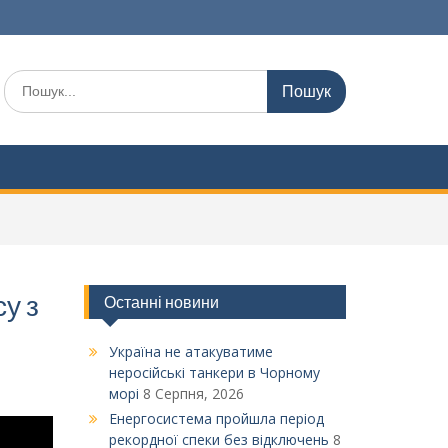
Шукати:
у з
Останні новини
Україна не атакуватиме
неросійські танкери в Чорному
морі
8 Серпня, 2026
Енергосистема пройшла період
рекордної спеки без відключень
8