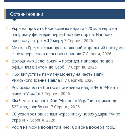
Останні новини
Україна просить Єврокомісію надати 220 млн євро на
підтримку фермерів через блокаду портів. Нацбанк
прогнозує втрату $2 млрд
7 Серпня, 2026
Микола Греков: самопроголошений моральний прокурор
із незавершеною власною справою
7 Серпня, 2026
Володимир Зеленський – президент вперше поїде з
офіційним візитом до Сербії
7 Серпня, 2026
НБУ випустить памʼятну монету на честь Папи
Римського Іоанна Павла ІІ
7 Серпня, 2026
Російська еліта боїться посилення влади ФСБ РФ на тлі
війни в Україні
7 Серпня, 2026
Кім Чен Ин за час війни РФ проти України отримав до
$22 млрд прибутків
7 Серпня, 2026
ЄС ухвалює нові санкції через низку нових ударів РФ по
Україні
7 Серпня, 2026
Росія не може воювати вічно, бо вона воює ха гроші,