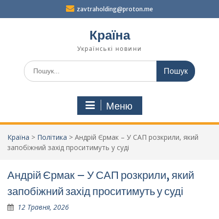
Перейти
zavtraholding@proton.me
до
вмісту
Країна
Українські новини
Шукати:
Меню
Країна
>
Політика
>
Андрій Єрмак – У САП розкрили, який
запобіжний захід проситимуть у суді
Андрій Єрмак – У САП розкрили, який
запобіжний захід проситимуть у суді
12 Травня, 2026