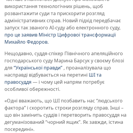
використання технологічних рішень, щоб
розвантажити суди та прискорити розгляд
адміністративних справ. Новий підхід передбачає
запуск так званого AI-суду або електронного суду,
про це заявив Міністр Цифрової трансформації
Михайло Федоров.
Нещодавно, суддя-спікер Північного апеляційного
господарського суду Марина Барсук у своєму блозі
для
“Української правди”
, проаналізувала що
насправді відбувається на перетині
ШІ та
правосуддя
— і чому цей напрям потребує
особливої обережності.
«Одні вважають, що ШІ позбавить нас “людського
фактора” і скоротить строки розгляду справ. Інші –
що він замінить суддів і перетворить правосуддя на
дегуманізований “чорний ящик”. Як завжди, істина
посередині».