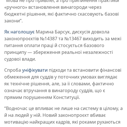
“Мова не про привілеї, а про припинення практики
«ручного» встановлення винагороди через
бюджетні рішення, які фактично скасовують базові
закони”.
Як
наголошує
Марина Барсук, дискусія довкола
законопроєктів №14387 та №13467 виходить за межі
питання оплати праці й стосується базового
принципу — збереження реальної незалежності
судової влади.
Спроба
уніфікувати
підходи та встановити фінансові
обмеження для суддів у поточних умовах виглядає
як технічне рішення, але, за її словами, фактично
означає втручання в винагороду суддів, що є
прямим порушенням Конституції.
“Водночас це впливає не лише на систему в цілому, а
й на людей у ній. Новий законопроєкт вбиває
мотивацію найкращих кадрів, які роками рухаються