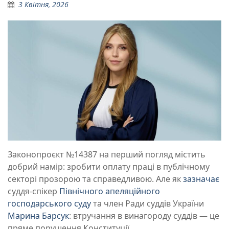
3 Квітня, 2026
Законопроєкт №14387 на перший погляд містить
добрий намір: зробити оплату праці в публічному
секторі прозорою та справедливою. Але як
зазначає
суддя-спікер
Північного апеляційного
господарського суду
та член Ради суддів України
Марина Барсук
: втручання в винагороду суддів — це
пряме порушення Конституції.