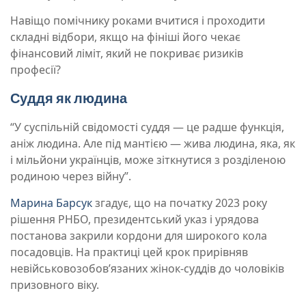
Навіщо помічнику роками вчитися і проходити
складні відбори, якщо на фініші його чекає
фінансовий ліміт, який не покриває ризиків
професії?
Суддя як людина
“У суспільній свідомості суддя — це радше функція,
аніж людина. Але під мантією — жива людина, яка, як
і мільйони українців, може зіткнутися з розділеною
родиною через війну”.
Марина Барсук
згадує, що на початку 2023 року
рішення РНБО, президентський указ і урядова
постанова закрили кордони для широкого кола
посадовців. На практиці цей крок прирівняв
невійськовозобов’язаних жінок-суддів до чоловіків
призовного віку.