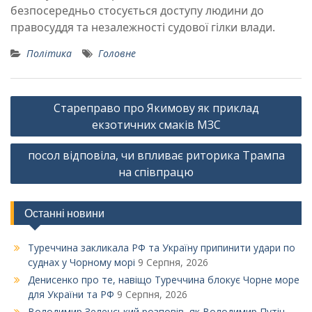
безпосередньо стосується доступу людини до
правосуддя та незалежності судової гілки влади.
Політика
Головне
Навігація
Стареправо про Якимову як приклад
записів
екзотичних смаків МЗС
посол відповіла, чи впливає риторика Трампа
на співпрацю
Останні новини
Туреччина закликала РФ та Україну припинити удари по
суднах у Чорному морі
9 Серпня, 2026
Денисенко про те, навіщо Туреччина блокує Чорне море
для України та РФ
9 Серпня, 2026
Володимир Зеленський розповів, як Володимир Путін