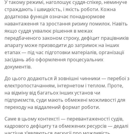
У такому режимі, наголошує суддя-спікер, неминуче
страждають і швидкість, і якість роботи. Кожна
додаткова функція означає понаднормове
навантаження та зростання ризику помилок. Навіть
якщо суддя ухвалює рішення в межах
передбаченого законом строку, дефіцит працівників
апарату може призводити до затримок на інших
етапах — під час підготовки матеріалів, організації
засідань або оформлення процесуальних
документів.
До цього додаються й зовнішні чинники — перебої з
електропостачанням, інтернетом і теплом. Проте,
на відміну від багатьох інших установ чи
підприємств, суди мають обмежені можливості для
переходу на віддалений формат роботи.
Саме в цьому контексті — перевантаженості судів,
кадрового дефіциту та обмежених ресурсів — дедалі
частіше з’являються дискусії про можливість