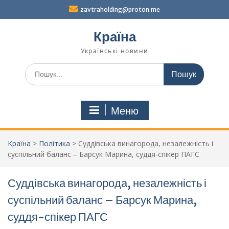
Перейти
zavtraholding@proton.me
до
вмісту
Країна
Українські новини
Шукати:
Меню
Країна
>
Політика
>
Суддівська винагорода, незалежність і
суспільний баланс – Барсук Марина, суддя-спікер ПАГС
Суддівська винагорода, незалежність і
суспільний баланс – Барсук Марина,
суддя-спікер ПАГС