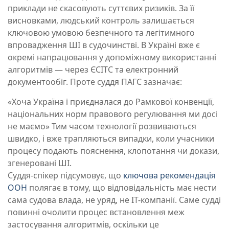
приклади не скасовують суттєвих ризиків. За її
висновками, людський контроль залишається
ключовою умовою безпечного та легітимного
впровадження ШІ в судочинстві. В Україні вже є
окремі напрацювання у допоміжному використанні
алгоритмів — через ЄСІТС та електронний
документообіг. Проте суддя ПАГС зазначає:
«Хоча Україна і приєдналася до Рамкової конвенції,
національних норм правового регулювання ми досі
не маємо» Тим часом технології розвиваються
швидко, і вже трапляються випадки, коли учасники
процесу подають пояснення, клопотання чи докази,
згенеровані ШІ.
Суддя-спікер підсумовує, що
ключова рекомендація
ООН
полягає в тому, що відповідальність має нести
сама судова влада, не уряд, не ІТ-компанії. Саме судді
повинні очолити процес встановлення меж
застосування алгоритмів, оскільки це