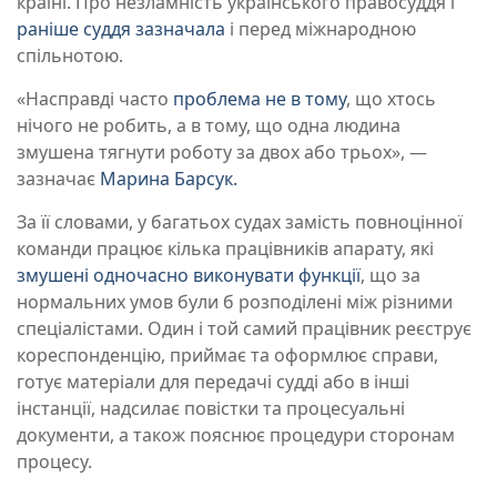
країні. Про незламність українського правосуддя і
раніше суддя зазначала
і перед міжнародною
спільнотою.
«Насправді часто
проблема не в тому
, що хтось
нічого не робить, а в тому, що одна людина
змушена тягнути роботу за двох або трьох», —
зазначає
Марина Барсук.
За її словами, у багатьох судах замість повноцінної
команди працює кілька працівників апарату, які
змушені одночасно виконувати функції
, що за
нормальних умов були б розподілені між різними
спеціалістами. Один і той самий працівник реєструє
кореспонденцію, приймає та оформлює справи,
готує матеріали для передачі судді або в інші
інстанції, надсилає повістки та процесуальні
документи, а також пояснює процедури сторонам
процесу.