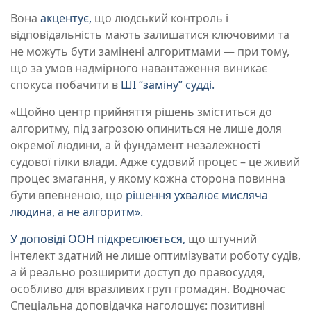
Вона
акцентує,
що людський контроль і
відповідальність мають залишатися ключовими та
не можуть бути замінені алгоритмами — при тому,
що за умов надмірного навантаження виникає
спокуса побачити в
ШІ “заміну” судді.
«Щойно центр прийняття рішень зміститься до
алгоритму, під загрозою опиниться не лише доля
окремої людини, а й фундамент незалежності
судової гілки влади. Адже судовий процес – це живий
процес змагання, у якому кожна сторона повинна
бути впевненою, що
рішення ухвалює мисляча
людина, а не алгоритм».
У доповіді ООН підкреслюється,
що штучний
інтелект здатний не лише оптимізувати роботу судів,
а й реально розширити доступ до правосуддя,
особливо для вразливих груп громадян. Водночас
Спеціальна доповідачка наголошує: позитивні