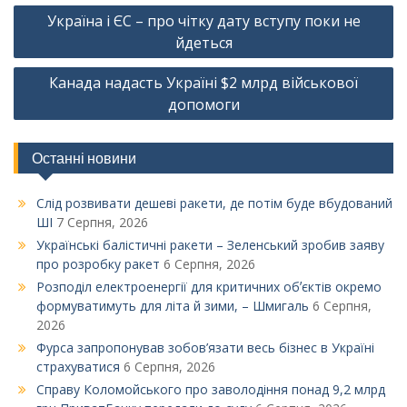
Навігація
Україна і ЄС – про чітку дату вступу поки не
записів
йдеться
Канада надасть Україні $2 млрд військової
допомоги
Останні новини
Слід розвивати дешеві ракети, де потім буде вбудований
ШІ
7 Серпня, 2026
Українські балістичні ракети – Зеленський зробив заяву
про розробку ракет
6 Серпня, 2026
Розподіл електроенергії для критичних обʼєктів окремо
формуватимуть для літа й зими, – Шмигаль
6 Серпня,
2026
Фурса запропонував зобов’язати весь бізнес в Україні
страхуватися
6 Серпня, 2026
Справу Коломойського про заволодіння понад 9,2 млрд