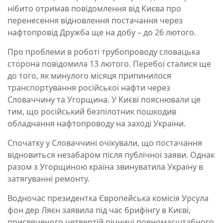
нібито отримав повідомлення від Києва про
перенесення відновлення постачання через
нафтопровід Дружба ще на добу – до 26 лютого.
Про проблеми в роботі трубопроводу словацька
сторона повідомила 13 лютого. Перебої сталися ще
до того, як минулого місяця припинилося
транспортування російської нафти через
Словаччину та Угорщина. У Києві пояснювали це
тим, що російський безпілотник пошкодив
обладнання нафтопроводу на заході України.
Спочатку у Словаччині очікували, що постачання
відновиться незабаром після публічної заяви. Однак
разом з Угорщиною країна звинуватила Україну в
затягуванні ремонту.
Водночас президентка Європейська комісія Урсула
фон дер Ляєн заявила під час брифінгу в Києві,
присвяченого четвертій річниці повномасштабного