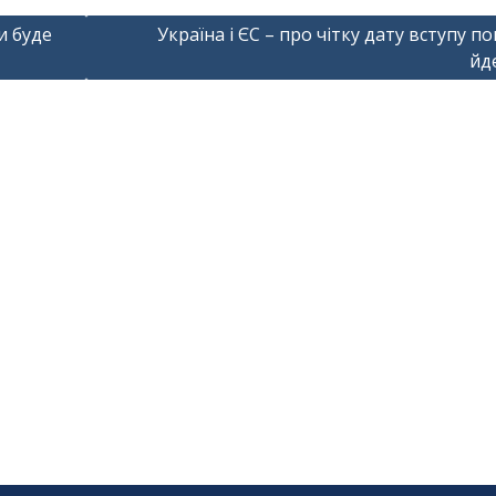
и буде
Україна і ЄС – про чітку дату вступу по
йд