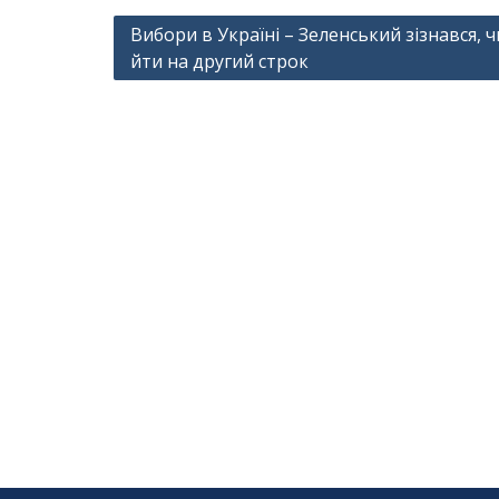
Навігація
Вибори в Україні – Зеленський зізнався, ч
йти на другий строк
записів