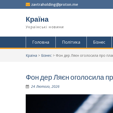
Перейти
zavtraholding@proton.me
до
вмісту
Країна
Українські новини
Головна
Політика
Бізнес
Країна
>
Бізнес
>
Фон дер Ляєн оголосила про план 
Фон дер Ляєн оголосила про
24 Лютого, 2026