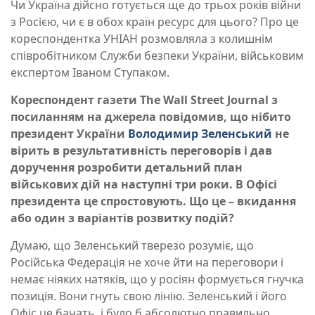
Чи Україна дійсно готується ще до трьох років війни
з Росією, чи є в обох країн ресурс для цього? Про це
кореспондентка УНІАН розмовляла з колишнім
співробітником Служби безпеки України, військовим
експертом Іваном Ступаком.
Кореспондент газети The Wall Street Journal з
посиланням на джерела повідомив, що нібито
президент України
Володимир Зеленський
не
вірить в результативність переговорів і дав
доручення розробити детальний план
військових дій на наступні три роки. В Офісі
президента це спростовують. Що це – вкидання
або один з варіантів розвитку подій?
Думаю, що Зеленський тверезо розуміє, що
Російська Федерація не хоче йти на переговори і
немає ніяких натяків, що у росіян формується гнучка
позиція. Вони гнуть свою лінію. Зеленський і його
Офіс це бачать, і було б абсолютно правильно,