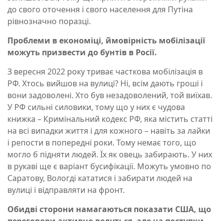
до свого оточення і свого населення для Путіна
рівнозначно поразці.
Проблеми в економіці, ймовірність мобілізації
можуть призвести до бунтів в Росії.
З вересня 2022 року триває часткова мобілізація в
РФ. Хтось вийшов на вулиці? Ні, всім дають гроші і
вони задоволені. Хто був незадоволений, той виїхав.
У РФ сильні силовики, тому що у них є чудова
книжка – Кримінальний кодекс РФ, яка містить статті
на всі випадки життя і для кожного – навіть за лайки
і репости в попередні роки. Тому немає того, що
могло б підняти людей. Їх як овець забирають. У них
в рукаві ще є варіант бусифікації. Можуть умовно по
Саратову, Вологді кататися і забирати людей на
вулиці і відправляти на фронт.
Обидві сторони намагаються показати США, що