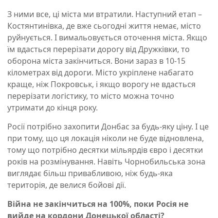
З ними все, ці міста ми втратили. Наступний етап –
Костянтинівка, де вже сьогодні життя немає, місто
руйнується. І вимальовується оточення міста. Якщо
їм вдасться перерізати дорогу від Дружківки, то
оборона міста закінчиться. Вони зараз в 10-15
кілометрах від дороги. Місто укріплене набагато
краще, ніж Покровськ, і якщо ворогу не вдасться
перерізати логістику, то місто можна точно
утримати до кінця року.
Росії потрібно захопити Донбас за будь-яку ціну. І це
при тому, що ця локація ніколи не буде відновлена,
тому що потрібно десятки мільярдів євро і десятки
років на розмінування. Навіть Чорнобильська зона
виглядає більш привабливою, ніж будь-яка
територія, де велися бойові дії.
Війна не закінчиться на 100%, поки Росія не
вийде на кордони Донецької області?