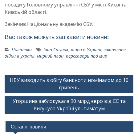
посади у Головному управлінні СБУ у місті Києві та
Київській області.
Закінчив Національну академію СБУ.
Вас також можуть зацікавити новини:
Політика
Іван Ступак
,
війна в Україні
,
закінчення
війни в україні
,
мирний план
,
переговори про мир
Навігація
НБУ виводить з обігу банкноти номіналом до 10
записів
гривень
Угорщина заблокувала 90 млрд євро від ЄС та
висунула Україні ультиматум
Останні новини