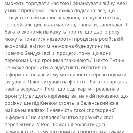
зможуть торгувати нафтою і фінансувати війну. Але і
у них є проблема – економіка поділена: все, що
стосується військової складової, роздувається від
грошей, але цивільна частина, навпаки, занепадає. І
багато економістів кажуть про те, що цього року
можуть початися незворотні процеси в російській
економіці, які потім не можна буде зупинити.
Кремлю байдужі всі ці процеси, тому що вони
переконані, що грошима “закидають” і ніхто Путіну
не може перечити. А відсутність об’єктивної
інформації не дає йому можливості тверезо оцінити
ситуацію. Плюс ситуація на фронті – багато нарікань
навіть всередині Росії, що є дві карти – реальна з
фронту і у вищого керівництва, на якій показано, що
росіяни ще під Києвом стоять, а Зеленський вже
майже на валізах. І наявність такої спотвореної
інформації не дозволяє їм чітко зрозуміти свої
перспективи. У Росії бажання воювати досі
залишається, тому що прийти з порожніми руками