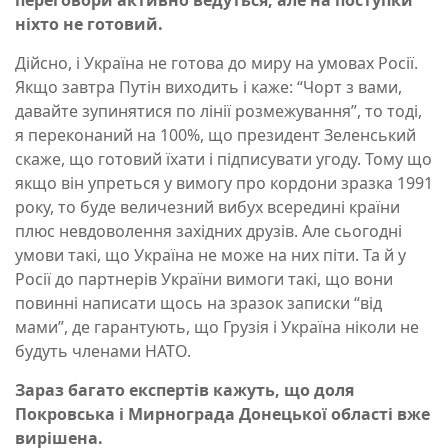
переговори активно ведуться, але на поступки
ніхто не готовий.
Дійсно, і Україна не готова до миру на умовах Росії.
Якщо завтра Путін виходить і каже: “Чорт з вами,
давайте зупинятися по лінії розмежування”, то тоді,
я переконаний на 100%, що президент Зеленський
скаже, що готовий їхати і підписувати угоду. Тому що
якщо він упреться у вимогу про кордони зразка 1991
року, то буде величезний вибух всередині країни
плюс невдоволення західних друзів. Але сьогодні
умови такі, що Україна не може на них піти. Та й у
Росії до партнерів України вимоги такі, що вони
повинні написати щось на зразок записки “від
мами”, де гарантують, що Грузія і Україна ніколи не
будуть членами НАТО.
Зараз багато експертів кажуть, що доля
Покровська і Мирнограда Донецької області вже
вирішена.