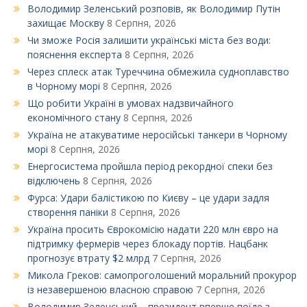
Володимир Зеленський розповів, як Володимир Путін
захищає Москву
8 Серпня, 2026
Чи зможе Росія залишити українські міста без води:
пояснення експерта
8 Серпня, 2026
Через сплеск атак Туреччина обмежила судноплавство
в Чорному морі
8 Серпня, 2026
Що робити Україні в умовах надзвичайного
економічного стану
8 Серпня, 2026
Україна не атакуватиме неросійські танкери в Чорному
морі
8 Серпня, 2026
Енергосистема пройшла період рекордної спеки без
відключень
8 Серпня, 2026
Фурса: Удари балістикою по Києву – це удари задля
створення паніки
8 Серпня, 2026
Україна просить Єврокомісію надати 220 млн євро на
підтримку фермерів через блокаду портів. Нацбанк
прогнозує втрату $2 млрд
7 Серпня, 2026
Микола Греков: самопроголошений моральний прокурор
із незавершеною власною справою
7 Серпня, 2026
Володимир Зеленський – президент вперше поїде з