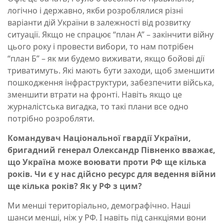
логічно і державно, якби розроблялися різні
варіанти дій України в залежності від розвитку
ситуації. Якщо не спрацює “план А” – закінчити війну
цього року і провести вибори, то нам потрібен
“план Б” – як ми будемо виживати, якщо бойові дії
триватимуть. Які мають бути заходи, щоб зменшити
пошкодження інфраструктури, забезпечити війська,
зменшити втрати на фронті. Навіть якщо це
журналістська вигадка, то такі плани все одно
потрібно розробляти.
Командувач Національної гвардії України,
бригадний генерал Олександр Півненко вважає,
що Україна може воювати проти РФ ще кілька
років. Чи є у нас дійсно ресурс для ведення війни
ще кілька років? Як у РФ з цим?
Ми менші територіально, демографічно. Наші
шанси менші, ніж у РФ. І навіть під санкціями вони