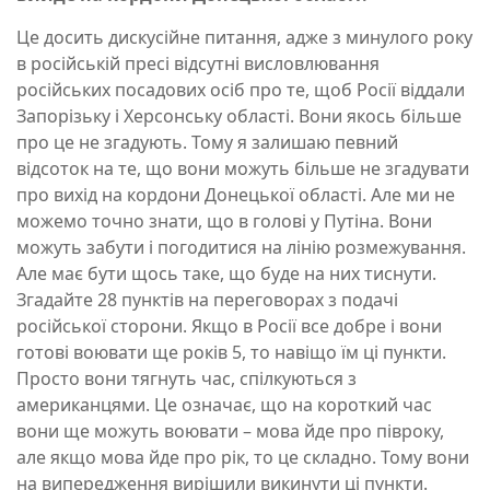
Це досить дискусійне питання, адже з минулого року
в російській пресі відсутні висловлювання
російських посадових осіб про те, щоб Росії віддали
Запорізьку і Херсонську області. Вони якось більше
про це не згадують. Тому я залишаю певний
відсоток на те, що вони можуть більше не згадувати
про вихід на кордони Донецької області. Але ми не
можемо точно знати, що в голові у Путіна. Вони
можуть забути і погодитися на лінію розмежування.
Але має бути щось таке, що буде на них тиснути.
Згадайте 28 пунктів на переговорах з подачі
російської сторони. Якщо в Росії все добре і вони
готові воювати ще років 5, то навіщо їм ці пункти.
Просто вони тягнуть час, спілкуються з
американцями. Це означає, що на короткий час
вони ще можуть воювати – мова йде про півроку,
але якщо мова йде про рік, то це складно. Тому вони
на випередження вирішили викинути ці пункти.