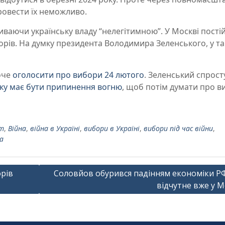
ровести їх неможливо.
иваючи українську владу “нелегітимною”. У Москві пості
орів. На думку президента Володимира Зеленського, у т
хоче
оголосити про вибори 24 лютого
. Зеленський спрост
ку має бути припинення вогню
, щоб потім думати про в
т
,
Війна
,
війна в Україні
,
вибори в Україні
,
вибори під час війни
,
а
орів
Соловйов обурився падінням економіки РФ
відчутне вже у М