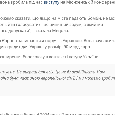
 вона зробила під час
виступу
на Мюнхенській конференц
зможемо сказати, що якщо на міста падають бомби, не м
ії, йти голосувати? І це цинічний задум, в який ми
ого допускати”, – сказала Мецола.
 Європа залишається поруч із Україною. Вона зауважил
 кредит для Україні у розмірі 90 млрд євро.
зширення Євросоюзу в контексті вступу України:
ує це. Це виграш для всіх. Це не благодійність. Нам
аїна була частиною європейської сім’ї. І ми можемо зроби
відбутися в березні 2024 року. Проте через повномасшт