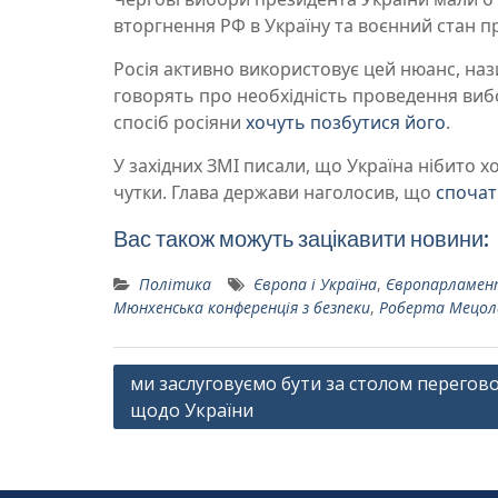
вторгнення РФ в Україну та воєнний стан п
Росія активно використовує цей нюанс, наз
говорять про необхідність проведення виб
спосіб росіяни
хочуть позбутися його
.
У західних ЗМІ писали, що Україна нібито 
чутки. Глава держави наголосив, що
спочат
Вас також можуть зацікавити новини:
Політика
Європа і Україна
,
Європарламен
Мюнхенська конференція з безпеки
,
Роберта Мецол
Навігація
ми заслуговуємо бути за столом перегов
щодо України
записів