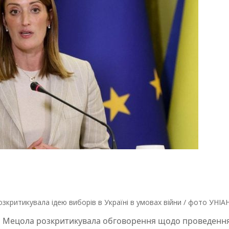
ритикувала ідею виборів в Україні в умовах війни / фото УНІА
а Мецола розкритикувала обговорення щодо проведенн