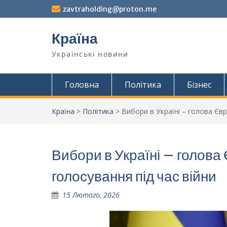
Перейти
zavtraholding@proton.me
до
вмісту
Країна
Українські новини
Головна
Політика
Бізнес
Країна
>
Політика
>
Вибори в Україні – голова Єв
Вибори в Україні – голов
голосування під час війни
15 Лютого, 2026