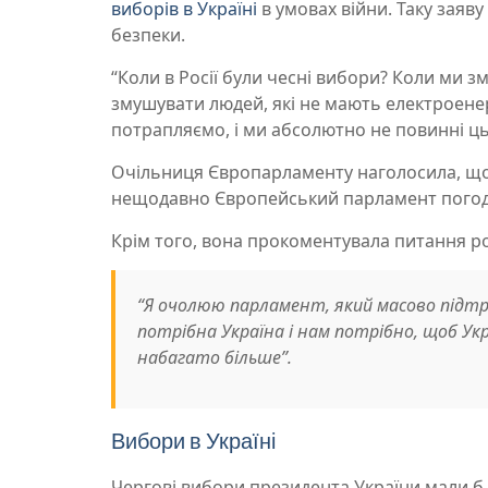
виборів в Україні
в умовах війни. Таку заяву
безпеки.
“Коли в Росії були чесні вибори? Коли ми 
змушувати людей, які не мають електроенерг
потрапляємо, і ми абсолютно не повинні ць
Очільниця Європарламенту наголосила, що
нещодавно Європейський парламент погодив
Крім того, вона прокоментувала питання ро
“Я очолюю парламент, який масово підтрим
потрібна Україна і нам потрібно, щоб Укр
набагато більше”.
Вибори в Україні
Чергові вибори президента України мали б 