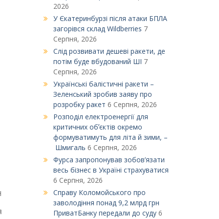
2026
У Єкатеринбурзі після атаки БПЛА
загорівся склад Wildberries
7
Серпня, 2026
Слід розвивати дешеві ракети, де
потім буде вбудований ШІ
7
Серпня, 2026
Українські балістичні ракети –
Зеленський зробив заяву про
розробку ракет
6 Серпня, 2026
Розподіл електроенергії для
критичних обʼєктів окремо
формуватимуть для літа й зими, –
Шмигаль
6 Серпня, 2026
Фурса запропонував зобов’язати
весь бізнес в Україні страхуватися
6 Серпня, 2026
Справу Коломойського про
Н
заволодіння понад 9,2 млрд грн
я
ПриватБанку передали до суду
6