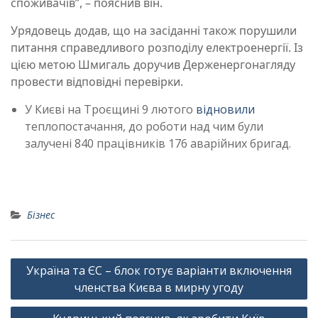
споживачів”
, – пояснив він.
Урядовець додав, що на засіданні також порушили
питання справедливого розподілу електроенергії. Із
цією метою Шмигаль доручив Держенергонагляду
провести відповідні перевірки.
У Києві на Троєщині 9 лютого
відновили
теплопостачання, до роботи над чим були
залучені 840 працівників 176 аварійних бригад.
Бізнес
Навігація
Україна та ЄС – блок готує варіанти включення
записів
членства Києва в мирну угоду