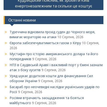
Кудрицький пояснив, як зробити Київ
енергонезалежним та скільки це коштує
Останні новини
Туреччина відновила прохід суден до Чорного моря,
вимагає мораторію на атаки
10 Серпня, 2026
Європа забезпечуватиметься газом з Кіпру
10 Серпня,
2026
Мустафін про історію американського долара та його
попередників
9 Серпня, 2026
НПЗ в Саудівській Аравії і важливий порт у Ємені зазнали
атак з боку хуситів
9 Серпня, 2026
Уряд шукає додаткові кошти для фінансування Сил
оборони України
9 Серпня, 2026
Басараб про неочевидні наслідки українських ударів по
Росії
9 Серпня, 2026
Росіяни втрачають заощадження та бояться
майбутнього
9 Серпня, 2026