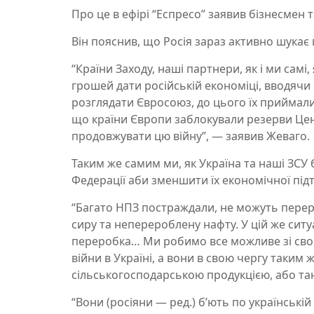
Про це в ефірі “Еспресо” заявив бізнесмен 
Він пояснив, що Росія зараз активно шука
“Країни Заходу, наші партнери, як і ми сам
грошей дати російській економіці, вводячи с
розглядати Євросоюз, до цього їх приймали 
що країни Європи заблокували резерви Цен
продовжувати цю війну”, — заявив Жеваго.
Таким же самим ми, як Україна та наші ЗСУ
Федерації аби зменшити їх економічної під
“Багато НПЗ постраждали, не можуть переро
сиру та неперероблену нафту. У цій же ситуа
переробка… Ми робимо все можливе зі своє
війни в Україні, а вони в свою чергу таким
сільськогосподарською продукцією, або тан
“Вони (росіяни — ред.) бʼють по українські