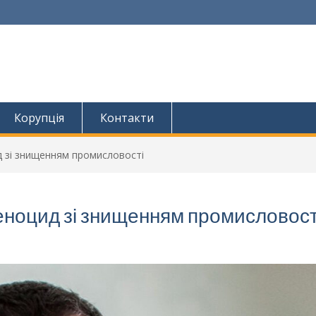
Корупція
Контакти
д зі знищенням промисловості
геноцид зі знищенням промисловост