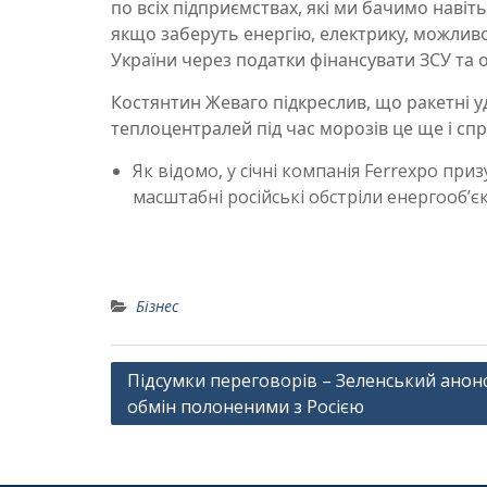
по всіх підприємствах, які ми бачимо наві
якщо заберуть енергію, електрику, можлив
України через податки фінансувати ЗСУ та о
Костянтин Жеваго підкреслив, що ракетні 
теплоцентралей під час морозів це ще і спр
Як відомо, у січні компанія Ferrexpo пр
масштабні російські обстріли енергообʼєк
Бізнес
Навігація
Підсумки переговорів – Зеленський анон
обмін полоненими з Росією
записів