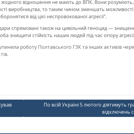
ть жодного відношення не мають до ВПК. Вони розуміють
ості виробництва, то таким чином зменшать можливості
боронятися від цієї неспровокованої агресії”.
удари спрямовані також на цивільний геноцид — знищен
оба знищити стійкість наших людей під час опору агресі
изупинила роботу Полтавського ГЗК та інших активів чер
тів.
сував
По всій Україні 5 лютого діятимуть гр
відключень с