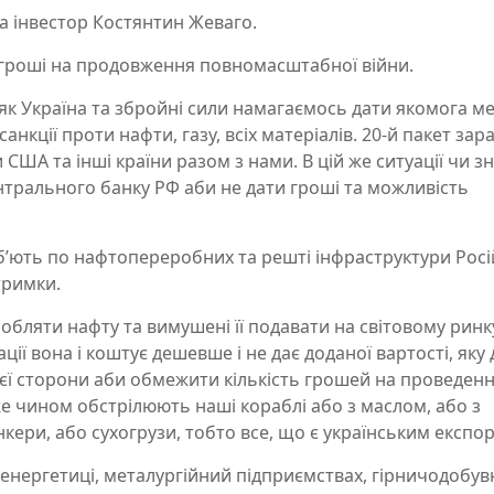
та інвестор Костянтин Жеваго.
є гроші на продовження повномасштабної війни.
і, як Україна та збройні сили намагаємось дати якомога 
анкції проти нафти, газу, всіх матеріалів. 20-й пакет зар
США та інші країни разом з нами. В цій же ситуації чи з
трального банку РФ аби не дати гроші та можливість
 бʼють по нафтопереробних та решті інфраструктури Росі
тримки.
бляти нафту та вимушені її подавати на світовому ринк
ції вона і коштує дешевше і не дає доданої вартості, яку 
ї сторони аби обмежити кількість грошей на проведен
 же чином обстрілюють наші кораблі або з маслом, або з
кери, або сухогрузи, тобто все, що є українським експо
й енергетиці, металургійний підприємствах, гірничодобув