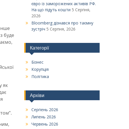
євро із заморожених активів РФ.
На що підуть кошти
5 Серпня,
2026
Bloomberg дізнався про таємну
менше
зустріч
5 Серпня, 2026
аз буде
наємо,
Категорії
Бізнес
йської
Корупція
Політика
у як
дає
Архіви
ня
Серпень 2026
ртом”.
Липень 2026
ним,
Червень 2026