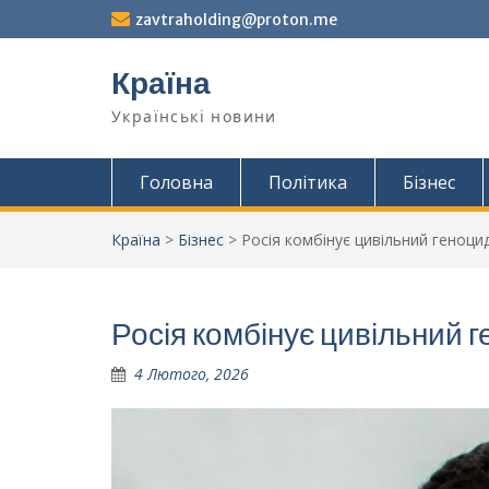
Перейти
zavtraholding@proton.me
до
вмісту
Країна
Українські новини
Головна
Політика
Бізнес
Країна
>
Бізнес
>
Росія комбінує цивільний геноци
Росія комбінує цивільний 
4 Лютого, 2026