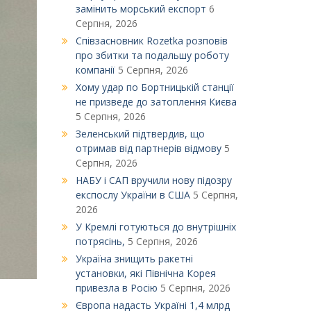
замінить морський експорт
6
Серпня, 2026
Співзасновник Rozetka розповів
про збитки та подальшу роботу
компанії
5 Серпня, 2026
Xому удар по Бортницькій станції
не призведе до затоплення Києва
5 Серпня, 2026
Зеленський підтвердив, що
отримав від партнерів відмову
5
Серпня, 2026
НАБУ і САП вручили нову підозру
експослу України в США
5 Серпня,
2026
У Кремлі готуються до внутрішніх
потрясінь,
5 Серпня, 2026
Україна знищить ракетні
установки, які Північна Корея
привезла в Росію
5 Серпня, 2026
Європа надасть Україні 1,4 млрд