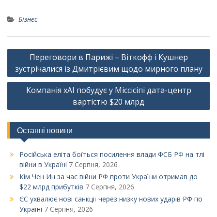
Бізнес
Навігація
Переговори в Парижі – Віткофф і Кушнер
записів
зустрічалися із Дмитрієвим щодо мирного плану
Компанія xAI побудує у Міссісіпі дата-центр
вартістю $20 млрд
Останні новини
Російська еліта боїться посилення влади ФСБ РФ на тлі
війни в Україні
7 Серпня, 2026
Кім Чен Ин за час війни РФ проти України отримав до
$22 млрд прибутків
7 Серпня, 2026
ЄС ухвалює нові санкції через низку нових ударів РФ по
Україні
7 Серпня, 2026