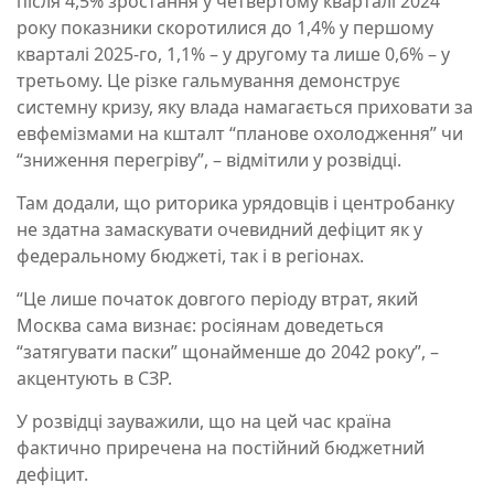
після 4,5% зростання у четвертому кварталі 2024
року показники скоротилися до 1,4% у першому
кварталі 2025-го, 1,1% – у другому та лише 0,6% – у
третьому. Це різке гальмування демонструє
системну кризу, яку влада намагається приховати за
евфемізмами на кшталт “планове охолодження” чи
“зниження перегріву”, – відмітили у розвідці.
Там додали, що риторика урядовців і центробанку
не здатна замаскувати очевидний дефіцит як у
федеральному бюджеті, так і в регіонах.
“Це лише початок довгого періоду втрат, який
Москва сама визнає: росіянам доведеться
“затягувати паски” щонайменше до 2042 року”, –
акцентують в СЗР.
У розвідці зауважили, що на цей час країна
фактично приречена на постійний бюджетний
дефіцит.