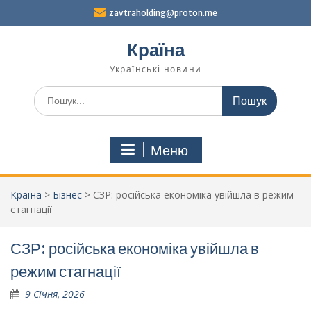
Перейти
zavtraholding@proton.me
до
вмісту
Країна
Українські новини
Шукати:
Меню
Країна
>
Бізнес
>
СЗР: російська економіка увійшла в режим
стагнації
СЗР: російська економіка увійшла в
режим стагнації
9 Січня, 2026