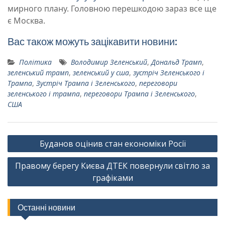
мирного плану. Головною перешкодою зараз все ще
є Москва.
Вас також можуть зацікавити новини:
Політика
Володимир Зеленський
,
Дональд Трамп
,
зеленський трамп
,
зеленський у сша
,
зустріч Зеленського і
Трампа
,
Зустріч Трампа і Зеленського
,
переговори
зеленського і трампа
,
переговори Трампа і Зеленського
,
США
Навігація
Буданов оцінив стан економіки Росії
записів
Правому берегу Києва ДТЕК повернули світло за
графіками
Останні новини