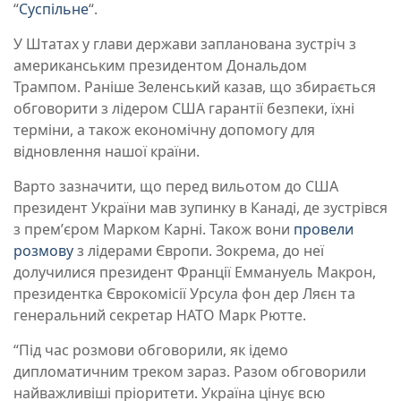
“
Суспільне
“.
У Штатах у глави держави запланована зустріч з
американським президентом Дональдом
Трампом. Раніше Зеленський казав, що збирається
обговорити з лідером США гарантії безпеки, їхні
терміни, а також економічну допомогу для
відновлення нашої країни.
Варто зазначити, що перед вильотом до США
президент України мав зупинку в Канаді, де зустрівся
з премʼєром Марком Карні. Також вони
провели
розмову
з лідерами Європи. Зокрема, до неї
долучилися президент Франції Еммануель Макрон,
президентка Єврокомісії Урсула фон дер Ляєн та
генеральний секретар НАТО Марк Рютте.
“Під час розмови обговорили, як ідемо
дипломатичним треком зараз. Разом обговорили
найважливіші пріоритети. Україна цінує всю