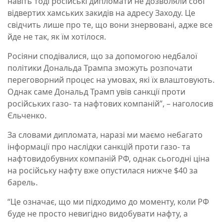
навіть тоді російські дипломати не дозволяли собі
відвертих хамських закидів на адресу Заходу. Це
свідчить лише про те, що вони знервовані, адже все
йде не так, як їм хотілося.
Росіяни сподівалися, що за допомогою недбалої
політики Дональда Трампа зможуть розпочати
переговорний процес на умовах, які їх влаштовують.
Однак саме Дональд Трамп увів санкції проти
російських газо- та нафтових компаній”, – наголосив
Єльченко.
За словами дипломата, наразі ми маємо небагато
інформації про наслідки санкцій проти газо- та
нафтовидобувних компаній РФ, однак сьогодні ціна
на російську нафту вже опустилася нижче $40 за
барель.
“Це означає, що ми підходимо до моменту, коли РФ
буде не просто невигідно видобувати нафту, а