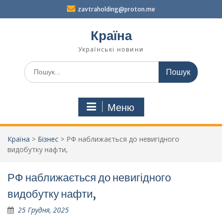
Перейти
zavtraholding@proton.me
до
вмісту
Країна
Українські новини
Шукати:
Меню
Країна
>
Бізнес
>
РФ наближається до невигідного
видобутку нафти,
РФ наближається до невигідного
видобутку нафти,
25 Грудня, 2025