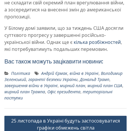
не складати свій окремий план врегулювання війни,
а зосередитися на внесенні змін до американської
пропозиції.
У Білому домі заявили, що за тиждень США досягли
суттєвого прогресу у завершенні російсько-
української війни. Однак ще є
кілька розбіжностей
,
які потребуватимуть подальших перемовин.
Вас також можуть зацікавити новини:
Політика
Андрій Єрмак
,
війна в Україні
,
Володимир
Зеленський
,
гарантії безпеки України
,
Дональд Трамп
,
завершення війни в Україні
,
мирний план
,
мирний план США
,
мирний план Трампа
,
Офіс президента
,
територіальні
поступки
Навігація
25 листопада в Україні будуть застосовуватися
записів
графіки обмежень світла