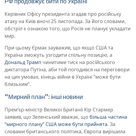
РФ продовжує бити по Україні
Керівник Офісу президента згадав про російську
атаку на Київ вночі 25 листопада. За його словами,
обстріл є ознакою того, що Росія не планує укладати
мир.
При цьому Єрмак зауважив, що якщо США та
Україна зможуть узгодити спільну позицію, а
Дональд Трамп
чинитиме тиск на російського
диктатора Путіна, аби той погодився на переговори
на цих умовах, кінець війни в Україні “може бути
близьким”.
“Мирний план”: інші новини
Премʼєр-міністр Великої Британії Кір Стармер
заявив, що Зеленський вважає, що
більша частина
“мирного плану” США може бути прийнята
. За
словами британського політика, Європа вирішила