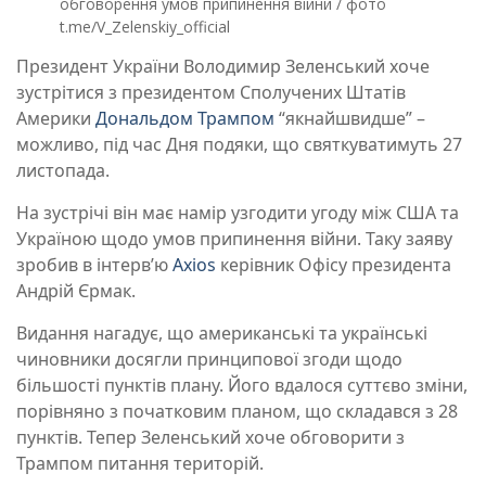
обговорення умов припинення війни / фото
t.me/V_Zelenskiy_official
Президент України Володимир Зеленський хоче
зустрітися з президентом Сполучених Штатів
Америки
Дональдом Трампом
“якнайшвидше” –
можливо, під час Дня подяки, що святкуватимуть 27
листопада.
На зустрічі він має намір узгодити угоду між США та
Україною щодо умов припинення війни. Таку заяву
зробив в інтервʼю
Axios
керівник Офісу президента
Андрій Єрмак.
Видання нагадує, що американські та українські
чиновники досягли принципової згоди щодо
більшості пунктів плану. Його вдалося суттєво зміни,
порівняно з початковим планом, що складався з 28
пунктів. Тепер Зеленський хоче обговорити з
Трампом питання територій.