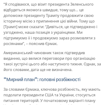
“Я сподіваюся, що візит президента Зеленського
відбудеться якомога швидше, тому що… це
допоможе президенту Трампу продовжити свою
історичну місію з припинення цієї війни. Тому що
[Трамп] може сказати: “Дивіться, це підтверджено і
узгоджено, наша позиція з українцями. Ми
підтримуємо її і продовжуємо зараз розмовляти з
росіянами”, – пояснив Єрмак.
Американський чиновник також підтвердив
виданню, що велися переговори про організацію
такої зустрічі цього або наступного тижня. Однак, за
його словами, дата ще не визначена.
“Мирний план”: головні розбіжності
За словами Єрмака, ключова розбіжність, яку мають
подолати президенти США та України, стосується
питання територій. У початковому варіанті плану