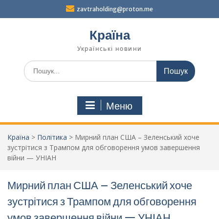
Перейти
zavtraholding@proton.me
до
вмісту
Країна
Українські новини
Шукати:
Меню
Країна
>
Політика
>
Мирний план США – Зеленський хоче
зустрітися з Трампом для обговорення умов завершення
війни — УНІАН
Мирний план США – Зеленський хоче
зустрітися з Трампом для обговорення
умов завершення війни — УНІАН