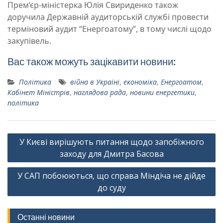
Прем’єр-міністерка Юлія Свириденко також
доручила Державній аудиторській службі провести
терміновий аудит “Енергоатому”, в тому числі щодо
закупівель.
Вас також можуть зацікавити новини:
Політика
війна в Україні
,
економіка
,
Енергоатом
,
Кабінет Міністрів
,
наглядова рада
,
новини енергетики
,
політика
Навігація
У Києві вирішують питання щодо запобіжного
записів
заходу для Дмитра Басова
У САП побоюються, що справа Міндіча не дійде
до суду
Останні новини