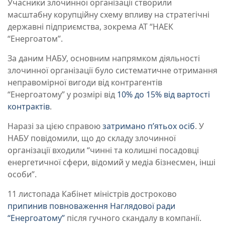
Учасники злочинної організації створили
масштабну корупційну схему впливу на стратегічні
державні підприємства, зокрема АТ “НАЕК
“Енергоатом”.
За даним НАБУ, основним напрямком діяльності
злочинної організації було систематичне отримання
неправомірної вигоди від контрагентів
“Енергоатому” у розмірі від
10% до 15% від вартості
контрактів
.
Наразі за цією справою
затримано п’ятьох осіб
. У
НАБУ повідомили, що до складу злочинної
організації входили “чинні та колишні посадовці
енергетичної сфери, відомий у медіа бізнесмен, інші
особи”.
11 листопада Кабінет міністрів достроково
припинив повноваження Наглядової ради
“Енергоатому”
після гучного скандалу в компанії.