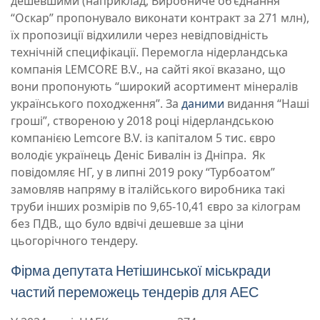
дешевшими (наприклад, Виробниче об’єднання
“Оскар” пропонувало виконати контракт за 271 млн),
їх пропозиції відхилили через невідповідність
технічній специфікації. Перемогла нідерландська
компанія LEMCORE B.V., на сайті якої вказано, що
вони пропонують “широкий асортимент мінералів
українського походження”. За
даними
видання “Наші
гроші”, створеною у 2018 році нідерландською
компанією Lemcore B.V. із капіталом 5 тис. євро
володіє українець Деніс Бивалін із Дніпра. Як
повідомляє НГ, у в липні 2019 року “Турбоатом”
замовляв напряму в італійського виробника такі
труби інших розмірів по 9,65-10,41 євро за кілограм
без ПДВ., що було вдвічі дешевше за ціни
цьогорічного тендеру.
Фірма депутата Нетішинської міськради
частий переможець тендерів для АЕС