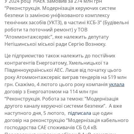
У 2024 році НАЕК замовив за 274 млн грн
“Реконструкція. Модернізація керуючих систем
безпеки із заміною уніфікованого комплексу
технічних засобів (УКТЗ), в частині КСБ-3” (Будівельні
роботи та поточний ремонт) у ТОВ
“Атоммонтажсервіс”, яке належить депутату
Нетішинської міської ради Сергію Вознюку.
Це підприємство також належить до постійних
контрагентів Енергоатому, Хмельницької та
Південноукраїнської АЕС. Лише від початку цього
року Атоммонтажсервіс виграв тендерів на 519 млн
грн. Скажімо, 4 лютого цього року компанія
уклала
договір з Енергоатомом на 114 млн грн
“Реконструкція. Робота за темою: “Модернізація
другого каналу керуючої системи безпеки”. А вже
наступного дня, 5 лютого,
підписала
ще один
договір на реконструкцію “Модернізація кабельного
господарства САЕ споживачів СБ 0,4 кВ.