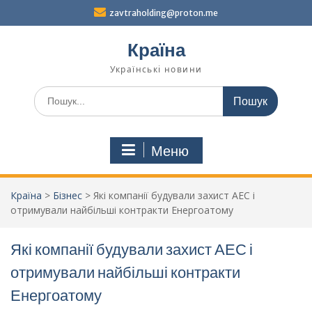
Перейти
zavtraholding@proton.me
до
вмісту
Країна
Українські новини
Шукати:
Меню
Країна
>
Бізнес
>
Які компанії будували захист АЕС і
отримували найбільші контракти Енергоатому
Які компанії будували захист АЕС і
отримували найбільші контракти
Енергоатому