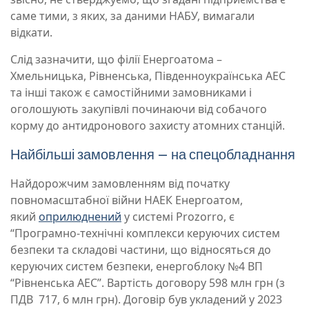
саме тими, з яких, за даними НАБУ, вимагали
відкати.
Слід зазначити, що філії Енергоатома –
Хмельницька, Рівненська, Південноукраїнська АЕС
та інші також є самостійними замовниками і
оголошують закупівлі починаючи від собачого
корму до антидронового захисту атомних станцій.
Найбільші замовлення – на спецобладнання
Найдорожчим замовленням від початку
повномасштабної війни НАЕК Енергоатом,
який
оприлюднений
у системі Prozorro, є
“Програмно-технічні комплекси керуючих систем
безпеки та складові частини, що відносяться до
керуючих систем безпеки, енергоблоку №4 ВП
“Рівненська АЕС”. Вартість договору 598 млн грн (з
ПДВ 717, 6 млн грн). Договір був укладений у 2023