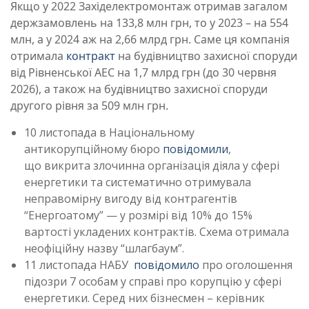
Якщо у 2022 Західелектромонтаж отримав загалом
держзамовлень на 133,8 млн грн, то у 2023 – на 554
млн, а у 2024 аж на 2,66 млрд грн. Саме ця компанія
отримала
контракт
на будівництво захисної споруди
від Рівненської АЕС на 1,7 млрд грн (до 30 червня
2026), а також на будівництво захисної споруди
другого рівня за 509 млн грн.
10 листопада в Національному
антикорупційному бюро
повідомили
,
що викрита злочинна організація діяла у сфері
енергетики та систематично отримувала
неправомірну вигоду від контрагентів
“Енергоатому” — у розмірі від 10% до 15%
вартості укладених контрактів. Схема отримала
неофіційну назву “шлагбаум”.
11 листопада НАБУ
повідомило
про оголошення
підозри 7 особам у справі про корупцію у сфері
енергетики. Серед них бізнесмен – керівник