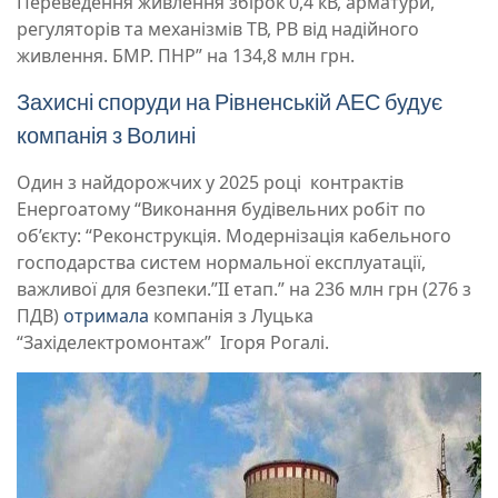
Переведення живлення збірок 0,4 кВ, арматури,
регуляторів та механізмів ТВ, РВ від надійного
живлення. БМР. ПНР” на 134,8 млн грн.
Захисні споруди на Рівненській АЕС будує
компанія з Волині
Один з найдорожчих у 2025 році контрактів
Енергоатому “Виконання будівельних робіт по
об’єкту: “Реконструкція. Модернізація кабельного
господарства систем нормальної експлуатації,
важливої для безпеки.”ІІ етап.” на 236 млн грн (276 з
ПДВ)
отримала
компанія з Луцька
“Західелектромонтаж” Ігоря Рогалі.