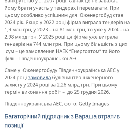
банкрутство у … 2007 році. Однак це не заважає
йому брати участь у тендерах і перемагати. При
цьому особливо успішним для Юженергобуд став
2024 рік. Якщо у 2022 році фірма виграла тендерів на
1,9 млн грн, у 2023 – на 81 млн грн, то уже у 2024 – на
2,98 млрд грн. У 2025 році ця фірма уже виграла
тендерів на 744 млн грн. При цьому більшість з цих
сум – це замовлення НАЕК “Енергоатом” та його
філії – Південноукраїнської АЕС.
Саме у Юженергобуду Південноукраїнська АЕС у
2024 році
замовила
будівництво інженерного
захисту у 2024 році за 2,26 млрд грн. При цьому
термін виконання робіт – до 25 грудня 2026.
Південноукраїнська АЕС, фото: Getty Images
Багаторічний підрядник з Вараша втратив
позиції