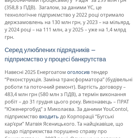
виробничими процесами) у “Радія” за 299 млн грн
(358,8 з ПДВ). Загалом, за даними YC, це
технологічне підприємство у 2022 році отримало
держзамовлень на 130 млн грн, у 2023 – на мільярд,
у 2024 році – на 111 млн, а у 2025 – уже на 1,4 млрд
грн.
Серед улюблених підрядників –
підприємство у процесі банкрутства
Навесні 2025 Енергоатом
оголосив
тендер
“Реконструкція. Заміна трансформатора” (будівельні
роботи та поточний ремонт). Вартість договору –
483,4 млн грн (580 млн з ПДВ), а термін виконання
робіт – до 31 грудня цього року. Виконавець – ПРАТ
“Юженергобуд” з Миколаєва. За даними YouContol,
підприємство
входить
до Корпорації “Бугські
кар’єри” Матвія Ясеницького. Та найцікавіше, що
щодо підприємства порушено справу про