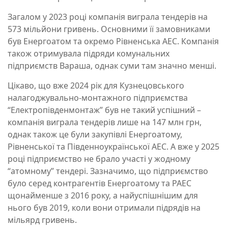
Загалом у 2023 році компанія виграла тендерів на
573 мільйони гривень. Основними її замовниками
був Енергоатом та окремо Рівненська АЕС. Компанія
також отримувала підряди комунальних
підприємств Вараша, однак суми там значно менші.
Цікаво, що вже 2024 рік для Кузнецовського
налагоджувально-монтажного підприємства
“Електропівденмонтаж” був не такий успішний –
компанія виграла тендерів лише на 147 млн грн,
однак також це були закупівлі Енергоатому,
Рівненської та Південноукраїнської АЕС. А вже у 2025
році підприємство не брало участі у жодному
“атомному” тендері. Зазначимо, що підприємство
було серед контрагентів Енергоатому та РАЕС
щонайменше з 2016 року, а найуспішнішим для
нього був 2019, коли вони отримали підрядів на
мільярд гривень.