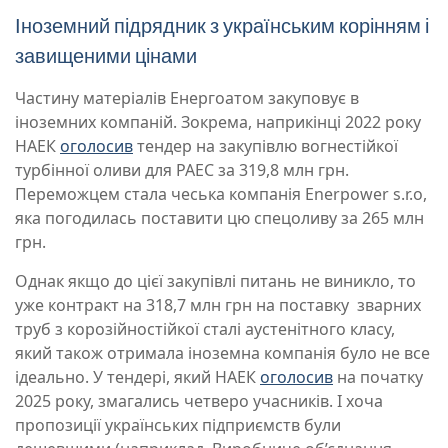
Іноземний підрядник з українським корінням і
завищеними цінами
Частину матеріалів Енергоатом закуповує в
іноземних компаній. Зокрема, наприкінці 2022 року
НАЕК
оголосив
тендер на закупівлю вогнестійкої
турбінної оливи для РАЕС за 319,8 млн грн.
Переможцем стала чеська компанія Enerpower s.r.o,
яка погодилась поставити цю спецоливу за 265 млн
грн.
Однак якщо до цієї закупівлі питань не виникло, то
уже контракт на 318,7 млн грн на поставку зварних
труб з корозійностійкої сталі аустенітного класу,
який також отримала іноземна компанія було не все
ідеально. У тендері, який НАЕК
оголосив
на початку
2025 року, змагались четверо учасників. І хоча
пропозиції українських підприємств були