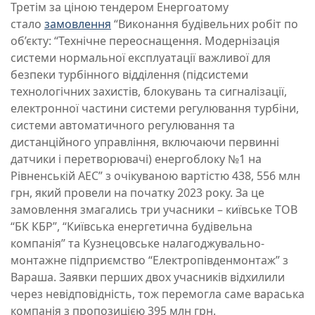
Третім за ціною тендером Енергоатому
стало
замовлення
“Виконання будівельних робіт по
об’єкту: “Технічне переоснащення. Модернізація
системи нормальної експлуатації важливої для
безпеки турбінного відділення (підсистеми
технологічних захистів, блокувань та сигналізації,
електронної частини системи регулювання турбіни,
системи автоматичного регулювання та
дистанційного управління, включаючи первинні
датчики і перетворювачі) енергоблоку №1 на
Рівненській АЕС” з очікуваною вартістю 438, 556 млн
грн, який провели на початку 2023 року. За це
замовлення змагались три учасники – київське ТОВ
“БК КБР”, “Київська енергетична будівельна
компанія” та Кузнецовське налагоджувально-
монтажне підприємство “Електропівденмонтаж” з
Вараша. Заявки перших двох учасників відхилили
через невідповідність, тож перемогла саме вараська
компанія з пропозицією 395 млн грн.