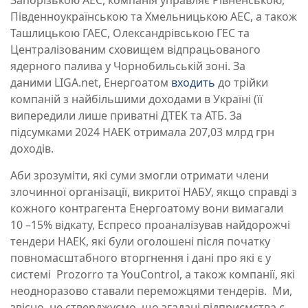
Запорізькою АЕС, компанія управляє Рівненською,
Південноукраїнською та Хмельницькою АЕС, а також
Ташлицькою ГАЕС, Олександрівською ГЕС та
Централізованим сховищем відпрацьованого
ядерного палива у Чорнобильській зоні. За
даними
LIGA.net
, Енергоатом
входить
до трійки
компаній з найбільшими доходами в Україні (її
випередили лише приватні ДТЕК та АТБ. За
підсумками 2024 НАЕК отримала 207,03 млрд грн
доходів.
Аби зрозуміти, які суми змогли отримати члени
злочинної організації, викритої НАБУ, якщо справді з
кожного контрагента Енергоатому вони вимагали
10 –15% відкату, Еспресо проаналізував найдорожчі
тендери НАЕК, які були оголошені після початку
повномасштабного вторгнення і дані про які є у
системі Prozorro та YouControl, а також компанії, які
неодноразово ставали переможцями тендерів. Ми,
звісно, не стверджуємо, що згадані підприємства є