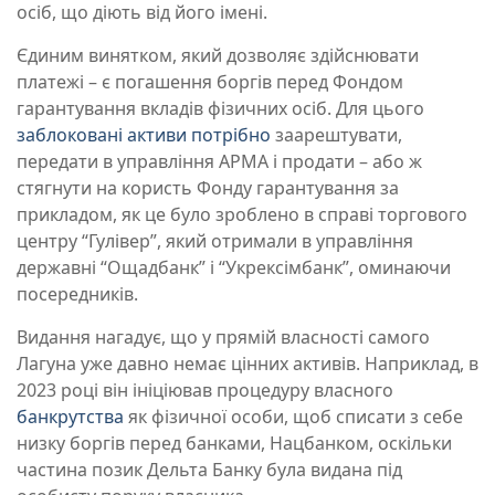
осіб, що діють від його імені.
Єдиним винятком, який дозволяє здійснювати
платежі – є погашення боргів перед Фондом
гарантування вкладів фізичних осіб. Для цього
заблоковані активи потрібно
заарештувати,
передати в управління АРМА і продати – або ж
стягнути на користь Фонду гарантування за
прикладом, як це було зроблено в справі торгового
центру “Гулівер”, який отримали в управління
державні “Ощадбанк” і “Укрексімбанк”, оминаючи
посередників.
Видання нагадує, що у прямій власності самого
Лагуна уже давно немає цінних активів. Наприклад, в
2023 році він ініціював процедуру власного
банкрутства
як фізичної особи, щоб списати з себе
низку боргів перед банками, Нацбанком, оскільки
частина позик Дельта Банку була видана під