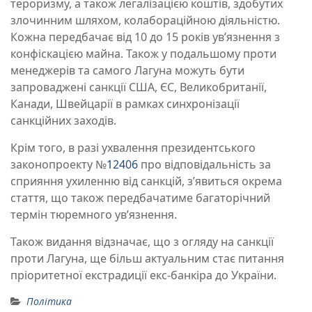
тероризму, а також легалізацією коштів, здобутих
злочинним шляхом, колабораційною діяльністю.
Кожна передбачає від 10 до 15 років ув’язнення з
конфіскацією майна. Також у подальшому проти
менеджерів та самого Лагуна можуть бути
запроваджені санкції США, ЄС, Великобританії,
Канади, Швейцарії в рамках синхронізації
санкційних заходів.
Крім того, в разі ухвалення президентського
законопроекту №
12406
про відповідальність за
сприяння ухиленню від санкцій, зʼявиться окрема
стаття, що також передбачатиме багаторічний
термін тюремного увʼязнення.
Також видання відзначає, що з огляду на санкції
проти Лагуна, ще більш актуальним стає питання
пріоритетної екстрадиції екс-банкіра до України.
Політика