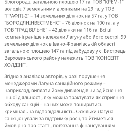
Білогородці загальною площею 17 га, ТОВ “КРЕМ-1”
володіє 7 земельними ділянками на 29 га, у ТОВ
“ГРАФІТІ-2” – 14 земельних ділянок на 57 га, у ТОВ
“БОРОДЯНІНВЕСТМЕНС” – 76 ділянок на 100 га, а у
ТОВ “ГРАД ВІЛЬНЕ” – 42 ділянки на 116 га. Всі ці
компанії раніше належали Лагуну або його сестрі. 99
земельних ділянок в Івано-Франківській області
загальною площею 147 га під забудову у с. Бистрець
Верховинського району належить ТОВ “КОНСЕПТ
ХОЛДІНГ”.
Згідно з аналізом авторів, у разі порушення
менеджерами Лагуна санкційного режиму –
наприклад, виплати йому дивідендів чи здійснення
іншої діяльності, яку можна трактувати як сприяння
обходу санкцій – на них може поширитись
кримінальна відповідальність. Оскільки Лагуна
санкціонували за підтримку росії, то йтиметься
ймовірно про статті, повʼязані із фінансуванням