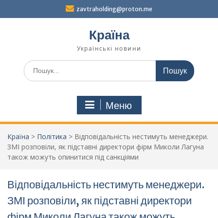
Перейти
zavtraholding@proton.me
до
вмісту
Країна
Українські новини
Шукати:
Меню
Країна
>
Політика
>
Відповідальність нестимуть менеджери.
ЗМІ розповіли, як підставні директори фірм Миколи Лагуна
також можуть опинитися під санкціями
Відповідальність нестимуть менеджери.
ЗМІ розповіли, як підставні директори
фірм Миколи Лагуна також можуть