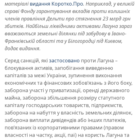
матеріалі
видання Коротко.Про
. Наприклад, у великій
справі Фонду гарантування вкладів проти колишніх
членів правління Дельти про стягнення 23 млрд грн
збитків. Найбільш ліквідними активами Лагуна зараз
вважаються земельні ділянки під забудову в Івано-
Франківській області та у Білогородці під Києвом,
додає видання.
Серед санкцій, які
застосовано
проти Лагуна –
блокування активів, запобігання виведенню
капіталів за межі України, зупинення виконання
економічних та фінансових зобов’язань з його боку,
заборона участі у приватизації, оренді державного
майна, заборона збільшення розміру статутного
капіталу господарських товариств, підприємств,
заборона на набуття у власність земельних ділянок,
заборона виплати дивідендів або інших платежів,
пов’язаних із корпоративними правами (правом
власності на частку, акції, паї) на користь Лагуна та