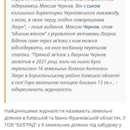
підприємець Максим Чернов. Він є
сином
колишньої директорки Чернігівського пивзаводу,
з якою, в свою чергу, плідно співпрацював
Лагун”, – пише видання. Максим
Чернов
, став
“єдиним вікном” з управління активами Лагуна.
Відтак саме через зв’язки з ним можна
відслідкувати, на кого ексбанкір переписав
статки. “Прямий звʼязок з Лагуном Чернов
засвітив в 2021 році, коли на нього було
переписано 16 земельних ділянок Антоніни
Лагун в Бориспільському районі Київської області
в селі Гора загальною площею близько 13 га.» , –
підкреслюють журналісти.
Найціннішими журналісти називають земельні
ділянки в Київській та Івано-Франківській областях. У
ТОВ “БІЛГРАД” є 6 земельних ділянок під забудову у