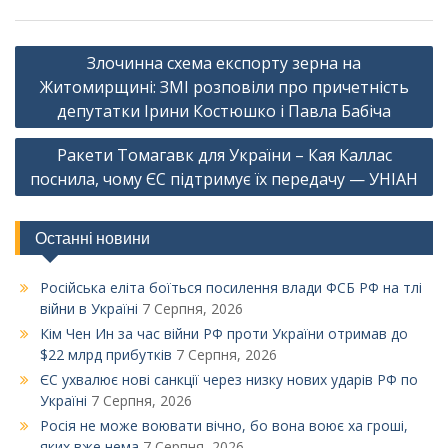
Навігація
Злочинна схема експорту зерна на
записів
Житомирщині: ЗМІ розповіли про причетність
депутатки Ірини Костюшко і Павла Бабіча
Ракети Томагавк для України – Кая Каллас
поснила, чому ЄС підтримує їх передачу — УНІАН
Останні новини
Російська еліта боїться посилення влади ФСБ РФ на тлі
війни в Україні
7 Серпня, 2026
Кім Чен Ин за час війни РФ проти України отримав до
$22 млрд прибутків
7 Серпня, 2026
ЄС ухвалює нові санкції через низку нових ударів РФ по
Україні
7 Серпня, 2026
Росія не може воювати вічно, бо вона воює ха гроші,
яких вже нема
7 Серпня, 2026