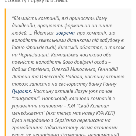
особисту поруку власника.
“Більшість компаній, які приносять йому
дивіденди, працюють формально на інших
людей. … Йдеться,
зокрема
, про компанії, що
володіють земельними ділянками під забудову в
Івано-Франківській, Київській областях, а також
на Чернігівщині. Компаніями частково або
повністю володіють його довірені особи –
Вадим Сергієнко, Олексій Миколенко, Геннадій
Литвин та Олександр Чабала, частину активів
також записано на екс-юристку банку Ганну
Гуцалюк
. Частину активів Лагун уже почав
“списувати”. Наприклад, ключова компанія з
управління активами – КУА “Скай Кепітал
менеджмент” (яка тепер має назву КУА КЕП)
була нещодавно з Сергієнка переписана на
громадянина Таджикистану. Всіма активами
керує, як нещодавно зʼясувалось, непримітний