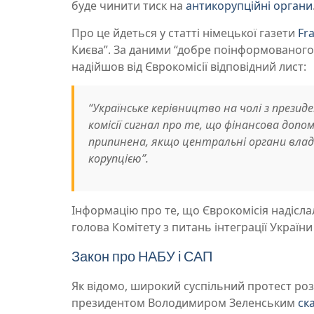
буде чинити тиск на
антикорупційні органи
Про це йдеться у статті німецької газети
Fr
Києва”. За даними “добре поінформованого 
надійшов від Єврокомісії відповідний лист:
“Українське керівництво на чолі з прези
комісії сигнал про те, що фінансова допо
припинена, якщо центральні органи вла
корупцією”.
Інформацію про те, що Єврокомісія надісла
голова Комітету з питань інтеграції Украї
Закон про НАБУ і САП
Як відомо, широкий суспільний протест ро
президентом Володимиром Зеленським
ск