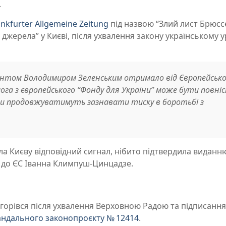
.
ankfurter Allgemeine Zeitung
під назвою “Злий лист Брюсс
джерела” у Києві, після ухвалення закону українському у
дентом Володимиром Зеленським отримало від Європейсько
мога з європейського “Фонду для України” може бути повн
ди продовжуватимуть зазнавати тиску в боротьбі з
ла Києву відповідний сигнал, нібито підтвердила виданн
ни до ЄС Іванна Климпуш-Цинцадзе.
згорівся після ухвалення Верховною Радою та підписання
андального законопроєкту № 12414
.