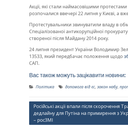
Акції, які стали наймасовішими протестами
розпочалися ввечері 22 липня у Києві, а вж
Протестувальники звинуватили владу в об
Спеціалізованої антикорупційної прокурату
створеної після Майдану 2014 року.
24 липня президент України Володимир Зел
13533, який передбачає положення щодо
з
САП.
Вас також можуть зацікавити новини:
Політика
допомога від єс
,
закон набу
,
про
Навігація
Російські акції впали після скорочення Т
дедлайну для Путіна на примирення з Ук
записів
– росЗМІ