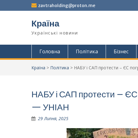
Перейти
zavtraholding@proton.me
до
вмісту
Країна
Українські новини
Головна
Політика
Бізнес
Країна
>
Політика
>
НАБУ і САП протести – ЄС по
НАБУ і САП протести – ЄС
— УНІАН
29 Липня, 2025