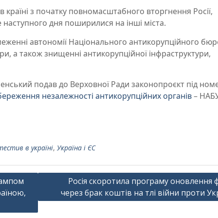
 в країні з початку повномасштабного вторгнення Росії,
е наступного дня поширилися на інші міста.
меженні автономії Національного антикорупційного бюр
ри, а також знищенні антикорупційної інфраструктури,
енський подав до Верховної Ради законопроєкт під но
береження незалежності антикорупційних органів
– НАБУ
тестив в україні
,
Україна і ЄС
рампом
Росія скоротила програму оновлення 
раїною,
через брак коштів на тлі війни проти Ук