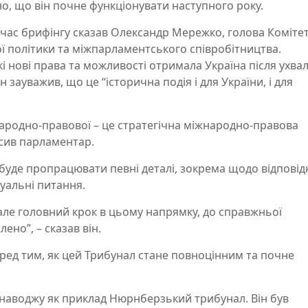
о, що він почне функціонувати наступного року.
 час брифінгу сказав Олександр Мережко, голова Коміте
ї політики та міжпарламентського співробітництва.
кі нові права та можливості отримала Україна після ухва
зауважив, що це “історична подія і для України, і для
жнародно-правової – це стратегічна міжнародно-правова
лосив парламентар.
уде пропрацювати певні деталі, зокрема щодо відповід
суальні питання.
але головний крок в цьому напрямку, до справжньої
ено”, – сказав він.
ред тим, як цей Трибунал стане повноцінним та почне
и наводжу як приклад Нюрнберзький трибунал. Він був