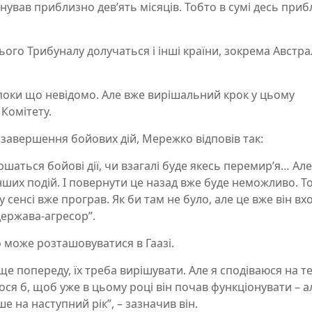
нував приблизно дев’ять місяців. Тобто в сумі десь при
ього Трибуналу долучаться і інші країни, зокрема Австрал
 поки що невідомо. Але вже вирішальний крок у цьому
Комітету.
завершення бойових дій, Мережко відповів так:
ршаться бойові дії, чи взагалі буде якесь перемир’я… Але
інших подій. І повернути це назад вже буде неможливо. Т
енсі вже програв. Як би там не було, але це вже він вх
 держава-агресор”.
 може розташовуватися в Гаазі.
ще попереду, їх треба вирішувати. Але я сподіваюся на т
лося б, щоб уже в цьому році він почав функціонувати – а
е на наступний рік”, – зазначив він.