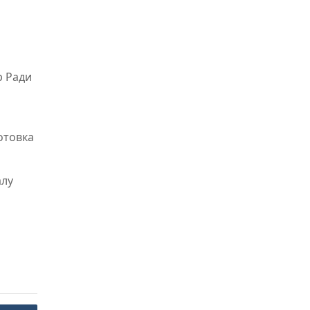
р Ради
отовка
алу