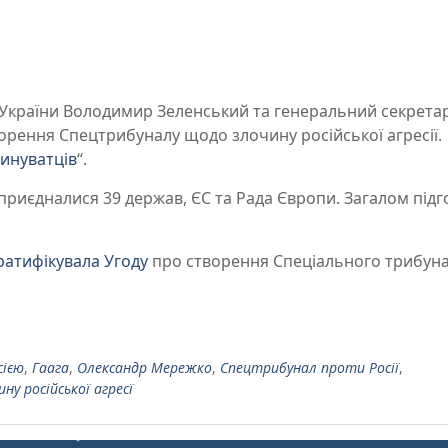
 України Володимир Зеленський та генеральний секрета
орення Спецтрибуналу щодо злочину російської агресії.
винуватців
“.
риєдналися 39 держав, ЄС та Рада Європи. Загалом підг
ратифікувала Угоду
про створення Спеціального трибун
сією
,
Гаага
,
Олександр Мережко
,
Спецтрибунал проти Росії
,
у російської агресї