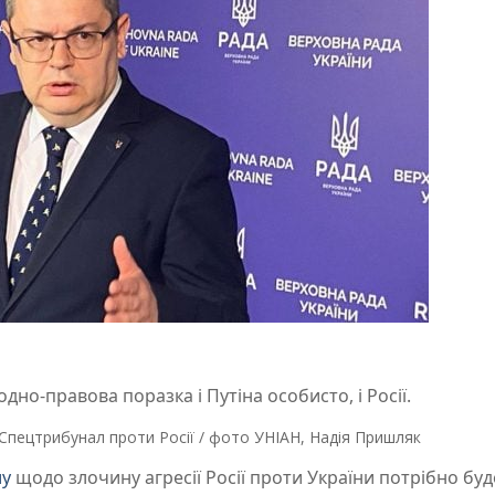
дно-правова поразка і Путіна особисто, і Росії.
пецтрибунал проти Росії / фото УНІАН, Надія Пришляк
лу
щодо злочину агресії Росії проти України потрібно буд