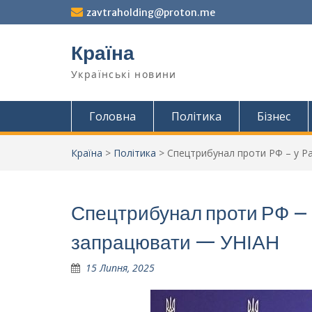
Перейти
zavtraholding@proton.me
до
вмісту
Країна
Українські новини
Головна
Політика
Бізнес
Країна
>
Політика
>
Спецтрибунал проти РФ – у Ра
Спецтрибунал проти РФ – у
запрацювати — УНІАН
15 Липня, 2025