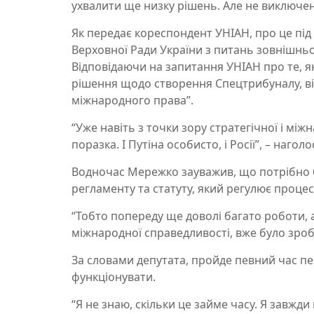
ухвалити ще низку рішень. Але не виключен
Як передає кореспондент УНІАН, про це під
Верховної Ради України з питань зовнішньо
Відповідаючи на запитання УНІАН про те, я
рішення щодо створення Спецтрибуналу, він 
міжнародного права”.
“Уже навіть з точки зору стратегічної і мі
поразка. І Путіна особисто, і Росії”, – наго
Водночас Мережко зауважив, що потрібно б
регламенту та статуту, який регулює проце
“Тобто попереду ще доволі багато роботи, 
міжнародної справедливості, вже було зробл
За словами депутата, пройде певний час пе
функціонувати.
“Я не знаю, скільки це займе часу. Я завжд