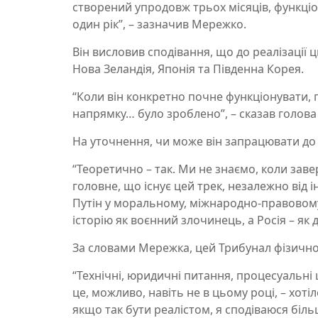
створений упродовж трьох місяців, функціо
один рік”, – зазначив Мережко.
Він висловив сподівання, що до реалізації ц
Нова Зеландія, Японія та Південна Корея.
“Коли він конкретно почне функціонувати,
напрямку… було зроблено”, – сказав голова 
На уточнення, чи може він запрацювати до 
“Теоретично – так. Ми не знаємо, коли заве
головне, що існує цей трек, незалежно від 
Путін у моральному, міжнародно-правовому с
історію як воєнний злочинець, а Росія – як
За словами Мережка, цей Трибунал фізично
“Технічні, юридичні питання, процесуальні 
це, можливо, навіть не в цьому році, – хоті
якщо так бути реалістом, я сподіваюся більш