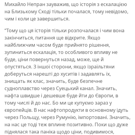
Михайло Непран зауважив, що історія з ескалацією
на Близькому Сході тільки почалася, тому невідомо,
чим і коли це завершиться.
“Тому що ця історія тільки розпочалася і чим вона
закінчиться, питання ще відкрите. Якщо
найближчим часом буде прийнято рішення,
зупиниться ескалація, то особливого впливу не
буде, ціни повернуться назад, може, ще й
опустяться. З іншої сторони, якщо ізраїльтяни
доберуться нарешті до хуситів і задавлять їх,
знищать як клас, значить, буде безпечне
судноплавство через Суецький канал. Значить,
нафта швидше і дешевше буде йти до Європи, в
тому числі й до нас. Бо ми це купуємо зараз у
європейців. В нас нафтопродукти в основному ідуть
через Польщу, через Румунію, імпортовані. Значить,
на нас це тоді теж вплине позитивно. Поки що дуже
піднялася така паніка щодо ціни, подивимося,