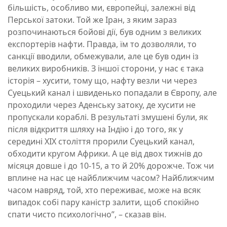
більшість, особливо ми, європейці, залежні від
Перської затоки. Той же Іран, з яким зараз
розпочинаються бойові дії, був одним з великих
експортерів нафти. Правда, їм то дозволяли, то
санкції вводили, обмежували, але це був один із
великих виробників. З іншої сторони, у нас є така
історія – хусити, тому що, нафту везли чи через
Суецький канал і швиденько попадали в Європу, але
проходили через Аденську затоку, де хусити не
пропускали кораблі. В результаті змушені були, як
після відкриття шляху на Індію і до того, як у
середині XIX століття прорили Суецький канал,
обходити кругом Африки. А це від двох тижнів до
місяця довше і до 10-15, а то й 20% дорожче. Тож чи
вплине на нас це найближчим часом? Найближчим
часом навряд, той, хто переживає, може на всяк
випадок собі пару каністр залити, щоб спокійно
спати чисто психологічно”, – сказав він.