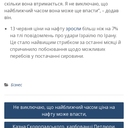
скільки вона втримається. Я не виключаю, що
найближчий часом вона може ще впасти”, – додав
він.
13 червня ціни на нафту
зросли
більш ніж на 7%
на тлі повідомлень про удари Ізраїлю по Ірану.
Це стало найвищим стрибком за останні місяці й
спричинило побоювання щодо можливих
перебоїв у постачанні сировини.
Бізнес
Навігація
Не виключаю, що найближчий часом ціна на
записів
нафту може впасти,
Казна Скоропадського, карбованці Петлюри,