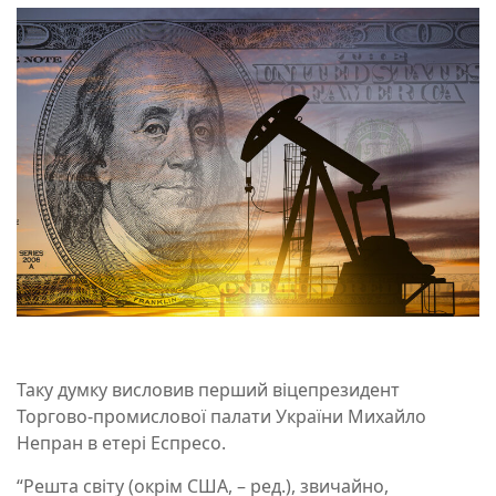
Таку думку висловив перший віцепрезидент
Торгово-промислової палати України Михайло
Непран в етері Еспресо.
“Решта світу (окрім США, – ред.), звичайно,