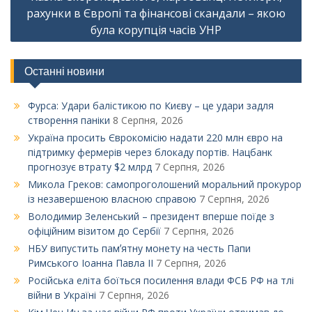
рахунки в Європі та фінансові скандали – якою
була корупція часів УНР
Останні новини
Фурса: Удари балістикою по Києву – це удари задля
створення паніки
8 Серпня, 2026
Україна просить Єврокомісію надати 220 млн євро на
підтримку фермерів через блокаду портів. Нацбанк
прогнозує втрату $2 млрд
7 Серпня, 2026
Микола Греков: самопроголошений моральний прокурор
із незавершеною власною справою
7 Серпня, 2026
Володимир Зеленський – президент вперше поїде з
офіційним візитом до Сербії
7 Серпня, 2026
НБУ випустить памʼятну монету на честь Папи
Римського Іоанна Павла ІІ
7 Серпня, 2026
Російська еліта боїться посилення влади ФСБ РФ на тлі
війни в Україні
7 Серпня, 2026